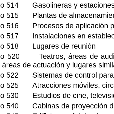
lo 514
Gasolineras y estaciones
lo 515
Plantas de almacenamie
lo 516
Procesos de aplicación p
lo 517
Instalaciones en estable
lo 518
Lugares de reunión
lo 520
Teatros, áreas de audi
áreas de actuación y
lugares simi
lo 522
Sistemas de control par
lo 525
Atracciones móviles, circ
lo 530
Estudios de cine, televis
lo 540
Cabinas de proyección d