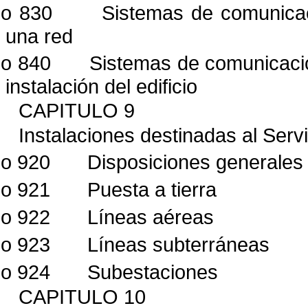
lo 830
Sistemas de comunica
una red
lo 840
Sistemas de comunicaci
instalación del edificio
CAPITULO 9
Instalaciones destinadas al Servi
lo 920
Disposiciones generales
lo 921
Puesta a tierra
lo 922
Líneas aéreas
lo 923
Líneas subterráneas
lo 924
Subestaciones
CAPITULO 10