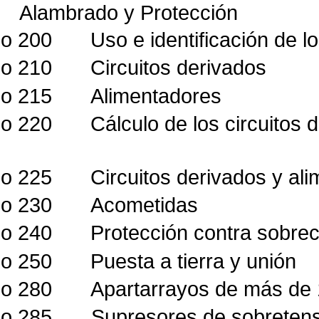
Alambrado y Protección
lo 200
Uso e identificación de l
lo 210
Circuitos derivados
lo 215
Alimentadores
lo 220
Cálculo de los circuitos
lo 225
Circuitos derivados y al
lo 230
Acometidas
lo 240
Protección contra sobrec
lo 250
Puesta a tierra y unión
lo 280
Apartarrayos de más de 
lo 285
Supresores de sobretens