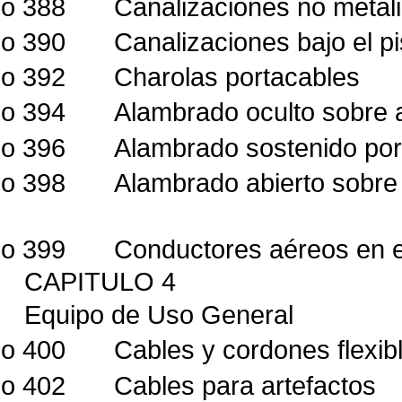
lo 388
Canalizaciones no metáli
lo 390
Canalizaciones bajo el p
lo 392
Charolas portacables
lo 394
Alambrado oculto sobre a
lo 396
Alambrado sostenido por
lo 398
Alambrado abierto sobre
lo 399
Conductores aéreos en e
CAPITULO 4
Equipo de Uso General
lo 400
Cables y cordones flexib
lo 402
Cables para artefactos