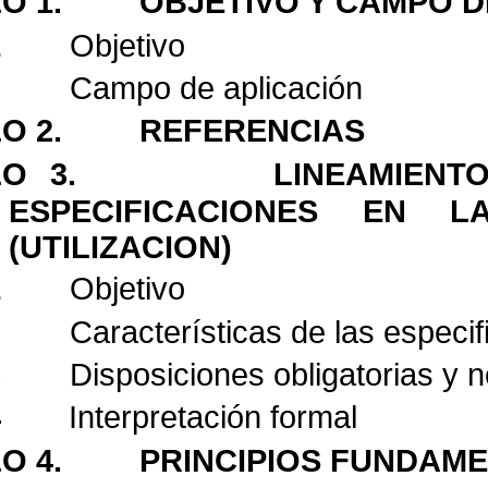
O 1.
OBJETIVO Y CAMPO D
1
Objetivo
2
Campo de aplicación
O 2.
REFERENCIAS
LO 3.
LINEAMIENT
ESPECIFICACIONES EN L
(UTILIZACION)
1
Objetivo
2
Características de las especi
3
Disposiciones obligatorias y n
4
Interpretación formal
O 4.
PRINCIPIOS FUNDAM