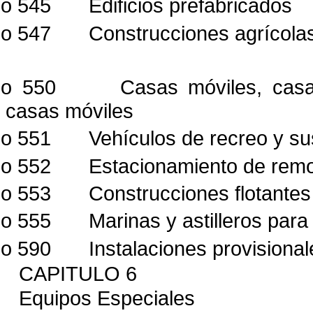
lo 545
Edificios prefabricados
lo 547
Construcciones agrícola
lo 550
Casas móviles, casa
casas móviles
lo 551
Vehículos de recreo y s
lo 552
Estacionamiento de rem
lo 553
Construcciones flotantes
lo 555
Marinas y astilleros para
lo 590
Instalaciones provisional
CAPITULO 6
Equipos Especiales