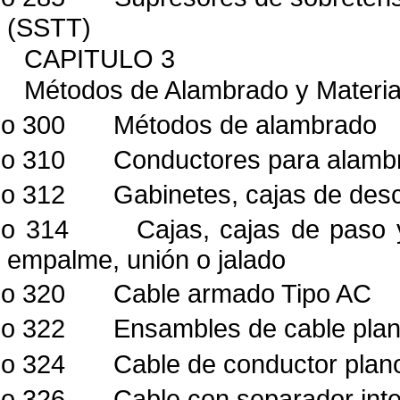
(SSTT)
CAPITULO 3
Métodos de Alambrado y Materia
lo 300
Métodos de alambrado
lo 310
Conductores para alamb
lo 312
Gabinetes, cajas de des
lo 314
Cajas, cajas de paso y
empalme, unión o jalado
lo 320
Cable armado Tipo AC
lo 322
Ensambles de cable pla
lo 324
Cable de conductor plan
lo 326
Cable con separador int