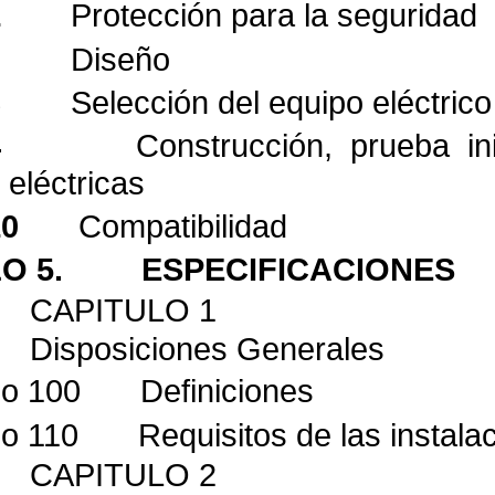
1
Protección para la seguridad
2
Diseño
3
Selección del equipo eléctrico
4
Construcción, prueba ini
eléctricas
10
Compatibilidad
O 5.
ESPECIFICACIONES
CAPITULO 1
Disposiciones Generales
lo 100
Definiciones
lo 110
Requisitos de las instala
CAPITULO 2