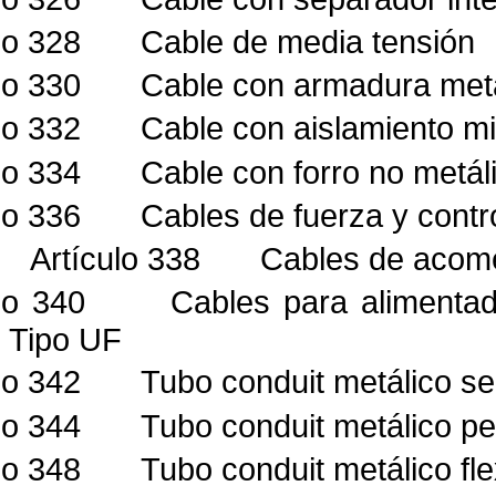
lo 328
Cable de media tensión
lo 330
Cable con armadura met
lo 332
Cable con aislamiento mi
lo 334
Cable con forro no met
lo 336
Cables de fuerza y contr
Artículo 338
Cables de acom
lo 340
Cables para alimentad
Tipo UF
lo 342
Tubo conduit metálico s
lo 344
Tubo conduit metálico 
lo 348
Tubo conduit metálico fl