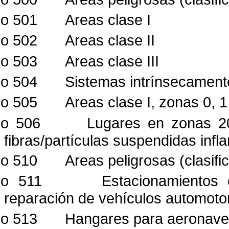
lo 501
Areas clase I
lo 502
Areas clase II
lo 503
Areas clase III
lo 504
Sistemas intrínsecament
lo 505
Areas clase I, zonas 0, 1
lo 506
Lugares en zonas 20
fibras/partículas suspendidas
infl
lo 510
Areas peligrosas (clasifi
ulo 511
Estacionamientos 
reparación de vehículos
automoto
lo 513
Hangares para aeronav