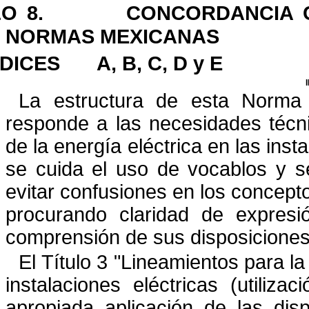
O 8.
CONCORDANCIA 
NORMAS MEXICANAS
DICES
A, B, C, D y E
La estructura de esta Norma 
responde a las necesidades técn
de la energía eléctrica en las inst
se cuida el uso de vocablos y s
evitar confusiones en los
concepto
procurando claridad de expresi
comprensión de sus disposiciones
El Título 3
"
Lineamientos para la 
instalaciones eléctricas
(utilizaci
apropiada aplicación de las dis