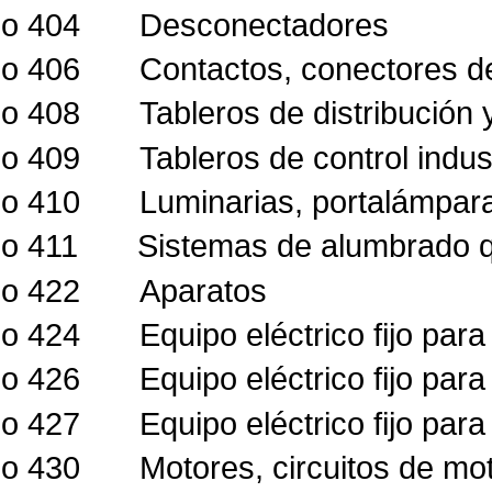
lo 404
Desconectadores
lo 406
Contactos, conectores de
lo 408
Tableros de distribución 
lo 409
Tableros de control indust
lo 410
Luminarias, portalámpar
lo 411
Sistemas de alumbrado q
lo 422
Aparatos
lo 424
Equipo eléctrico fijo par
lo 426
Equipo eléctrico fijo par
lo 427
Equipo eléctrico fijo par
lo 430
Motores, circuitos de mo