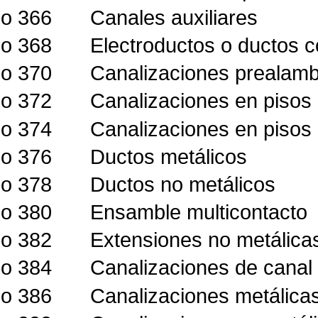
lo 366
Canales auxiliares
lo 368
Electroductos o ductos 
lo 370
Canalizaciones prealam
lo 372
Canalizaciones en pisos 
lo 374
Canalizaciones en pisos 
lo 376
Ductos metálicos
lo 378
Ductos no metálicos
lo 380
Ensamble multicontacto
lo 382
Extensiones no metálica
lo 384
Canalizaciones de canal 
lo 386
Canalizaciones metálicas