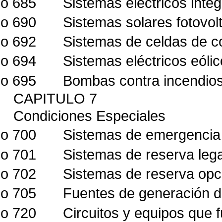
lo 685
Sistemas eléctricos inte
lo 690
Sistemas solares fotovol
lo 692
Sistemas de celdas de c
lo 694
Sistemas eléctricos eól
lo 695
Bombas contra incendio
CAPITULO 7
Condiciones Especiales
lo 700
Sistemas de emergencia
lo 701
Sistemas de reserva leg
lo 702
Sistemas de reserva opc
lo 705
Fuentes de generación de
lo 720
Circuitos y equipos que 