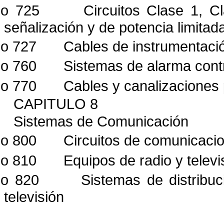
lo 725
Circuitos Clase 1, C
señalización y de potencia
limitad
lo 727
Cables de instrumentaci
lo 760
Sistemas de alarma cont
lo 770
Cables y canalizaciones p
CAPITULO 8
Sistemas de Comunicación
lo 800
Circuitos de comunicaci
lo 810
Equipos de radio y televi
lo 820
Sistemas de distribu
televisión