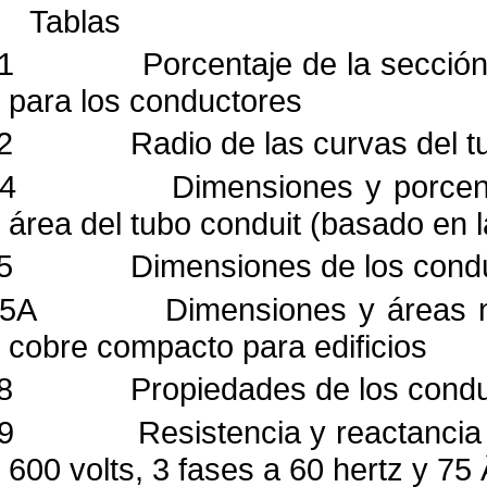
Tablas
1
Porcentaje de la sección
para los conductores
2
Radio de las curvas del t
 4
Dimensiones y porcent
área del tubo conduit
(basado en l
5
Dimensiones de los condu
 5A
Dimensiones y áreas 
cobre compacto para
edificios
8
Propiedades de los cond
9
Resistencia y reactancia 
600 volts, 3 fases a 60
hertz y 75