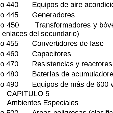
lo 440
Equipos de aire acondici
lo 445
Generadores
lo 450
Transformadores y bóve
enlaces del secundario)
lo 455
Convertidores de fase
lo 460
Capacitores
lo 470
Resistencias y reactores
lo 480
Baterías de acumulador
lo 490
Equipos de más de 600 v
CAPITULO 5
Ambientes Especiales
lo 500
Areas peligrosas (clasifica