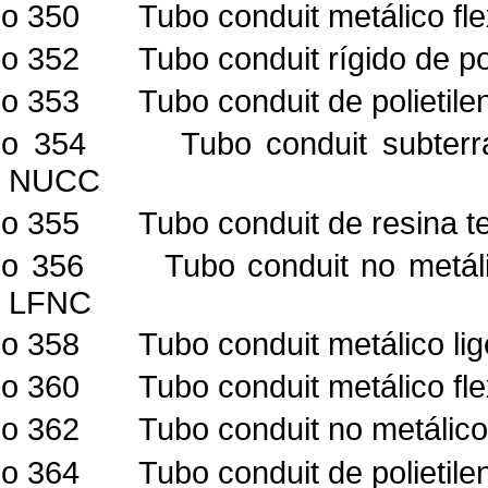
lo 350
Tubo conduit metálico fl
lo 352
Tubo conduit rígido de po
lo 353
Tubo conduit de polietil
lo 354
Tubo conduit subter
NUCC
lo 355
Tubo conduit de resina t
lo 356
Tubo conduit no metáli
LFNC
lo 358
Tubo conduit metálico li
lo 360
Tubo conduit metálico fle
lo 362
Tubo conduit no metálic
lo 364
Tubo conduit de polietile