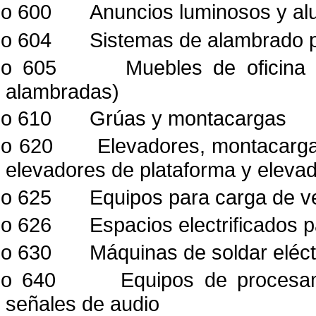
lo 600
Anuncios luminosos y al
lo 604
Sistemas de alambrado p
lo 605
Muebles de oficina 
alambradas)
lo 610
Grúas y montacargas
lo 620
Elevadores, montacargas
elevadores de plataforma
y elevad
lo 625
Equipos para carga de ve
lo 626
Espacios electrificados
lo 630
Máquinas de soldar eléct
lo 640
Equipos de procesam
señales de audio