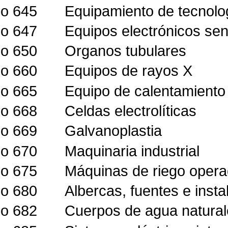
lo 645
Equipamiento de tecnolog
lo 647
Equipos electrónicos sen
lo 650
Organos tubulares
lo 660
Equipos de rayos X
lo 665
Equipo de calentamiento 
lo 668
Celdas electrolíticas
lo 669
Galvanoplastia
lo 670
Maquinaria industrial
lo 675
Máquinas de riego opera
lo 680
Albercas, fuentes e insta
lo 682
Cuerpos de agua naturales