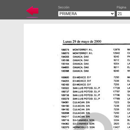
Sección
Página