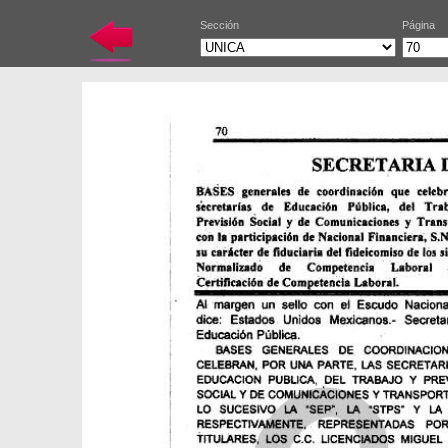
Sección
Página