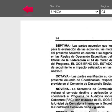
Sección
Página