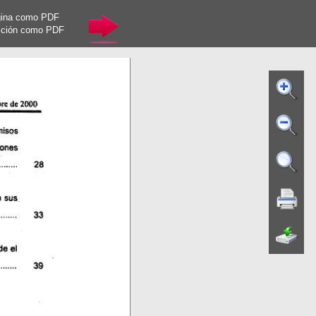
gina como PDF
cción como PDF