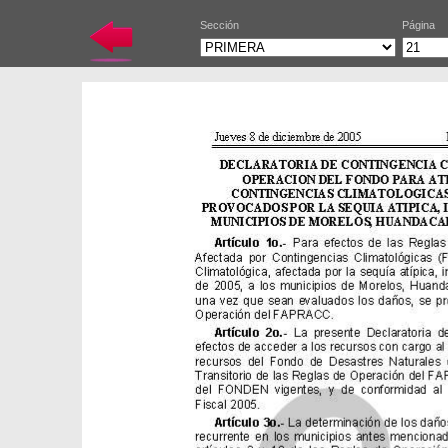
Sección
Página