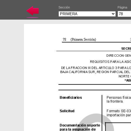
Sección
Página