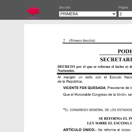
Sección
Página