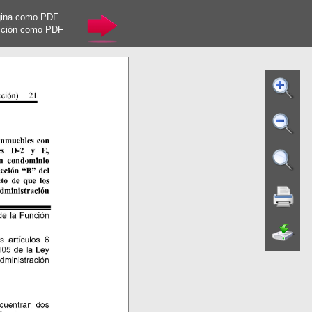
gina como PDF
cción como PDF