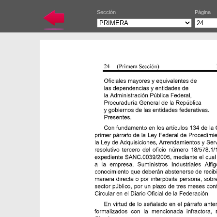
Sección
Página