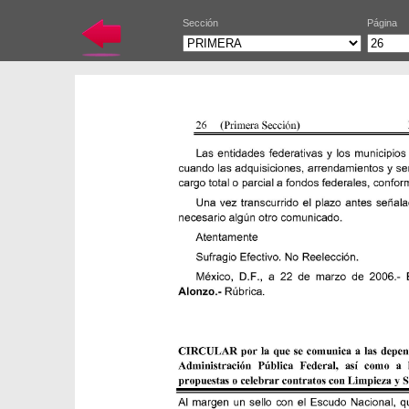
Sección
Página