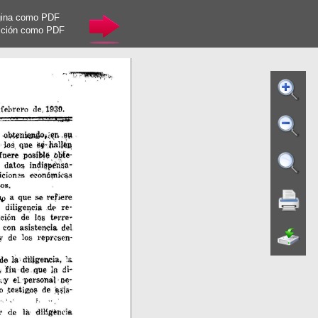
gina como PDF
cción como PDF