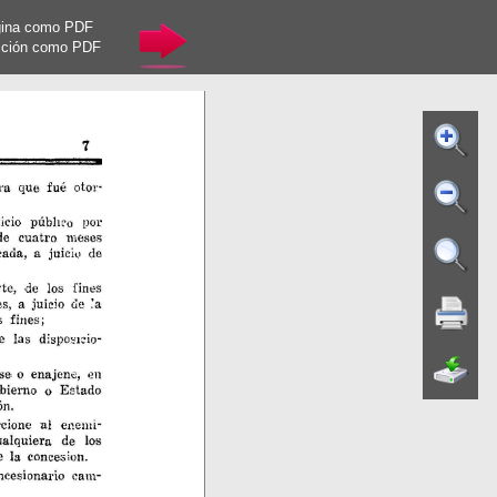
gina como PDF
cción como PDF