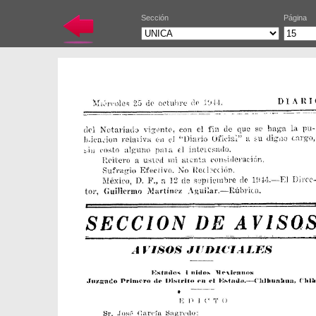
Sección
Página