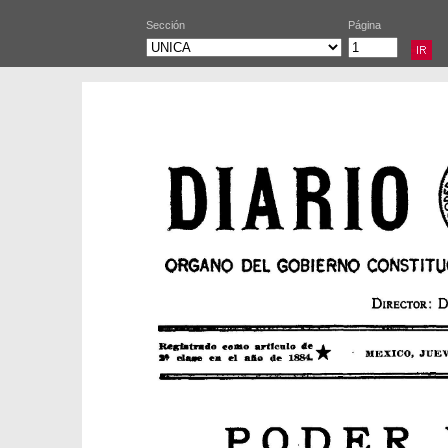
Sección
Página