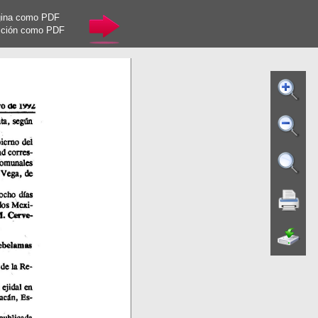
gina como PDF
cción como PDF