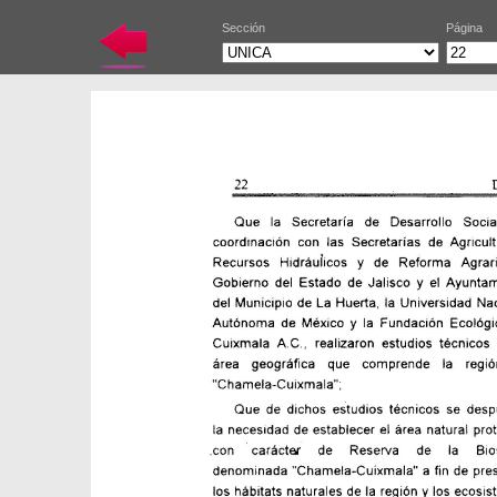
Sección
Página