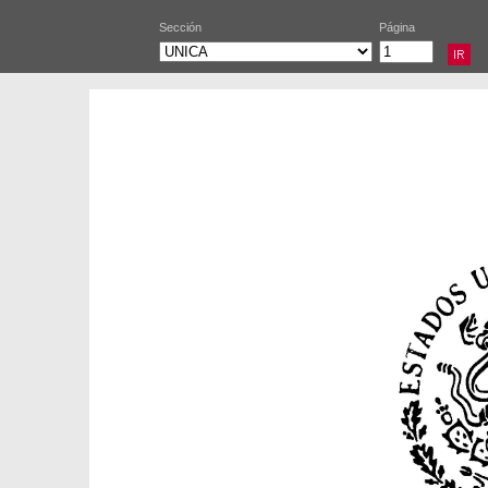
Sección
Página