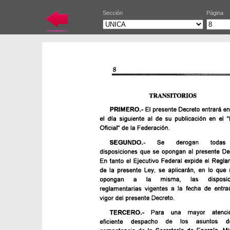
Sección
Página