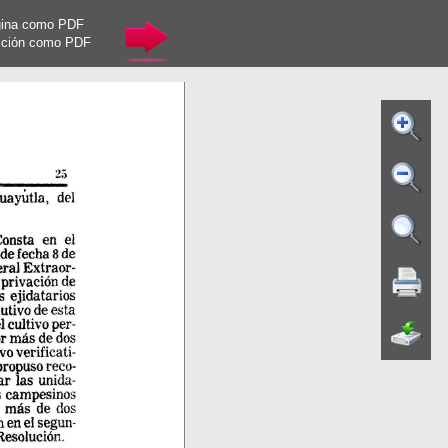
gina como PDF
cción como PDF