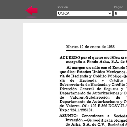
Sección
Página