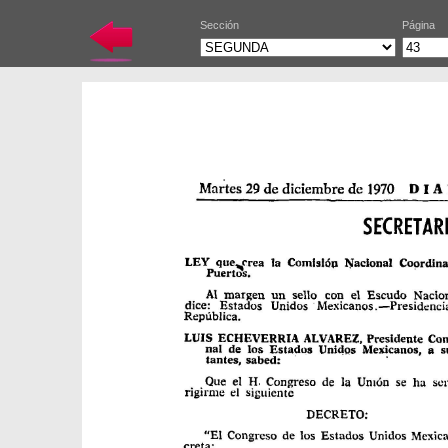
Sección
Página