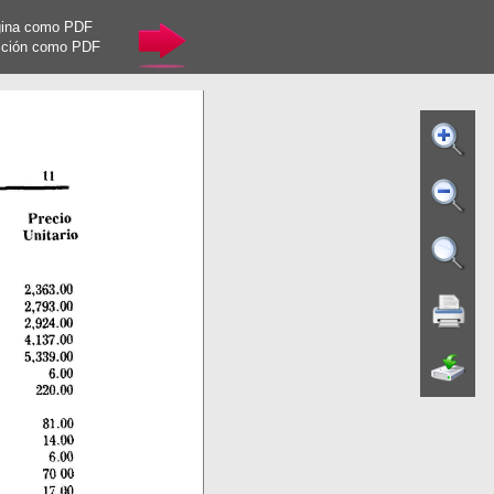
gina como PDF
cción como PDF