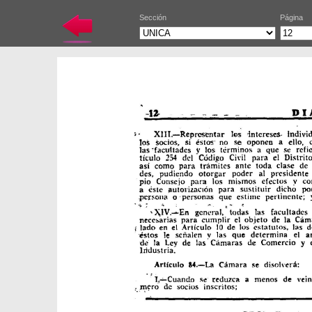
Sección
Página