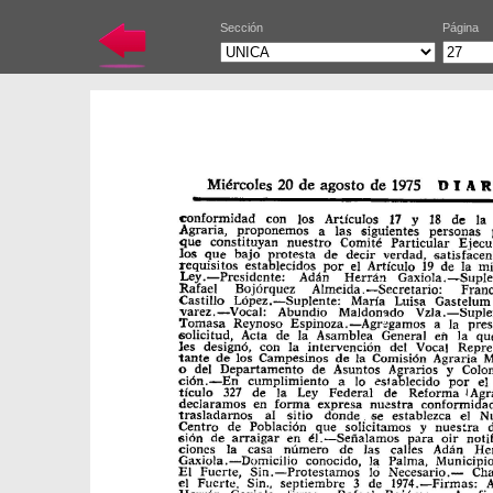
Sección
Página