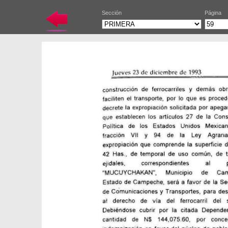
Sección
Página