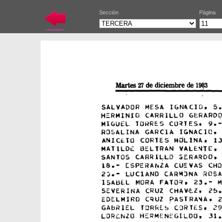
Sección
Página