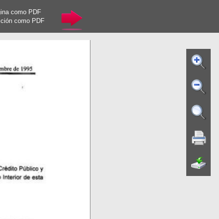
gina como PDF
cción como PDF