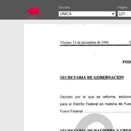
Sección
Página