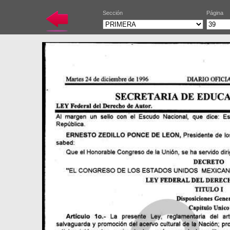
Sección
Página