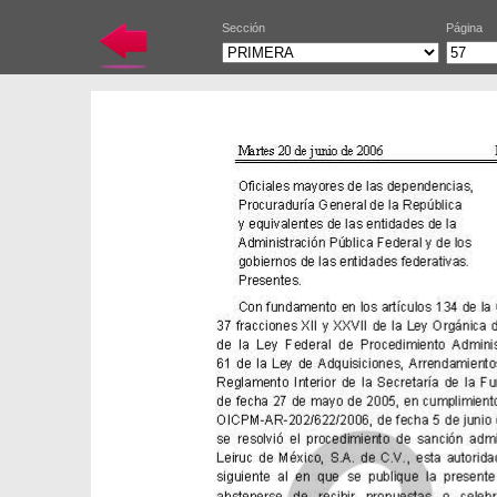
Sección
Página