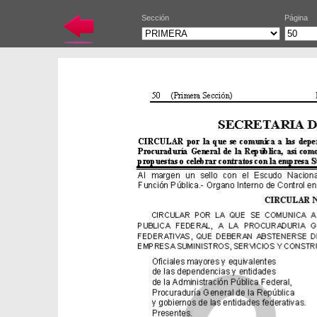
Sección
Página