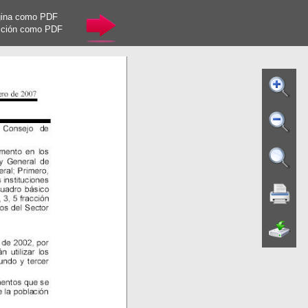
gina como PDF
cción como PDF