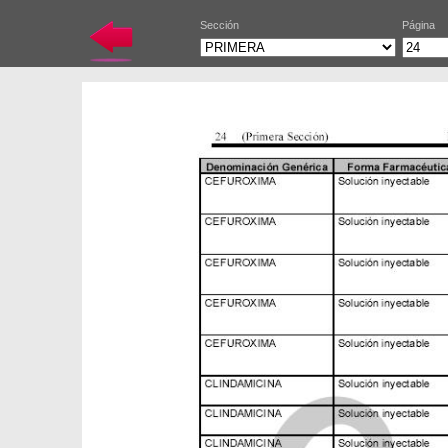
Sección
Página