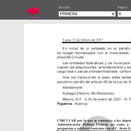
Sección
Página