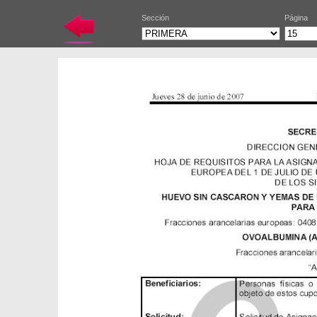
Sección
Página