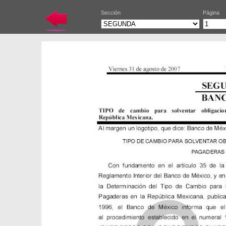
Sección
Página