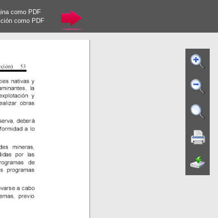
gina como PDF
cción como PDF