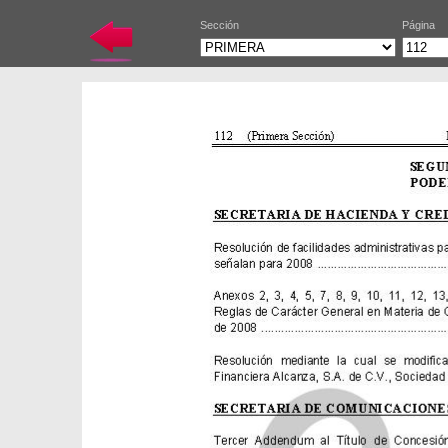
Sección
Página