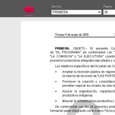
Sección
Página