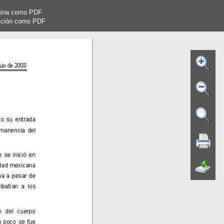
gina como PDF
cción como PDF