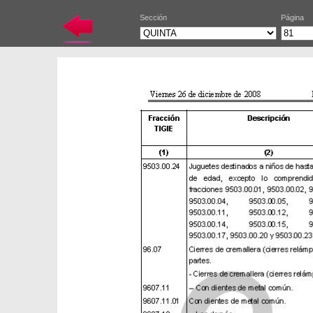
Sección
Página