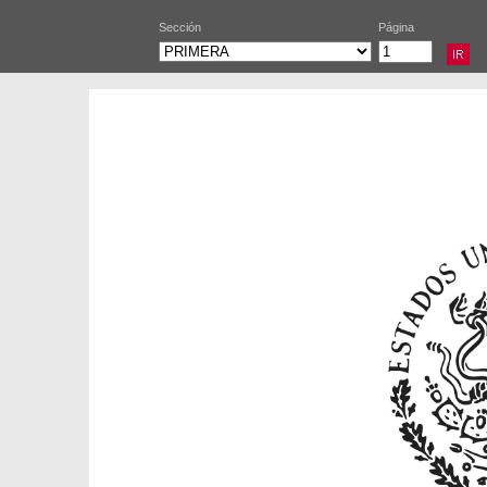
Sección
Página