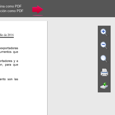
gina como PDF
cción como PDF