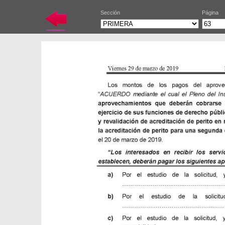
Sección
Página