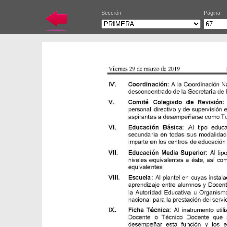
Sección
Página