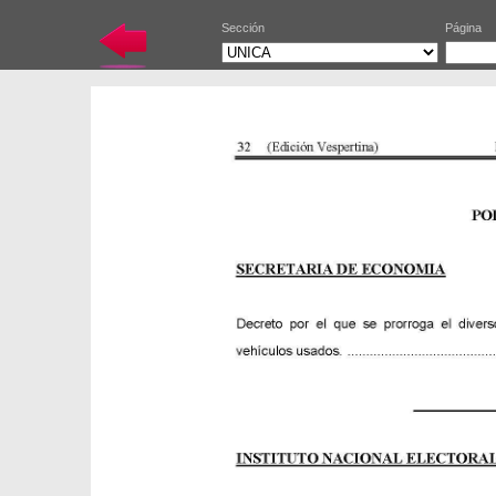
Sección
Página