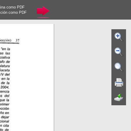
gina como PDF
cción como PDF