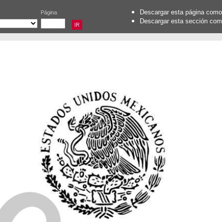
Descargar esta página com
Página
Descargar esta sección co