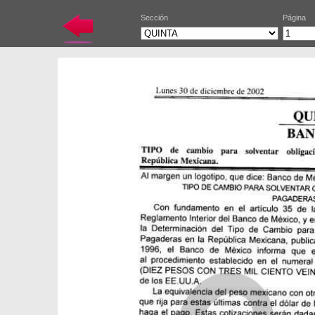
Sección
Página